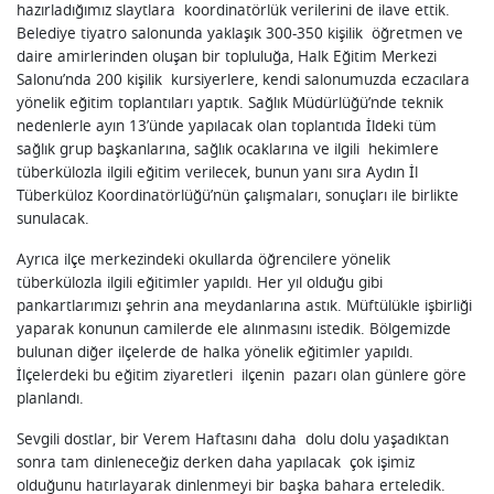
hazırladığımız slaytlara koordinatörlük verilerini de ilave ettik.
Belediye tiyatro salonunda yaklaşık 300-350 kişilik öğretmen ve
daire amirlerinden oluşan bir topluluğa, Halk Eğitim Merkezi
Salonu’nda 200 kişilik kursiyerlere, kendi salonumuzda eczacılara
yönelik eğitim toplantıları yaptık. Sağlık Müdürlüğü’nde teknik
nedenlerle ayın 13’ünde yapılacak olan toplantıda İldeki tüm
sağlık grup başkanlarına, sağlık ocaklarına ve ilgili hekimlere
tüberkülozla ilgili eğitim verilecek, bunun yanı sıra Aydın İl
Tüberküloz Koordinatörlüğü’nün çalışmaları, sonuçları ile birlikte
sunulacak.
Ayrıca ilçe merkezindeki okullarda öğrencilere yönelik
tüberkülozla ilgili eğitimler yapıldı. Her yıl olduğu gibi
pankartlarımızı şehrin ana meydanlarına astık. Müftülükle işbirliği
yaparak konunun camilerde ele alınmasını istedik. Bölgemizde
bulunan diğer ilçelerde de halka yönelik eğitimler yapıldı.
İlçelerdeki bu eğitim ziyaretleri ilçenin pazarı olan günlere göre
planlandı.
Sevgili dostlar, bir Verem Haftasını daha dolu dolu yaşadıktan
sonra tam dinleneceğiz derken daha yapılacak çok işimiz
olduğunu hatırlayarak dinlenmeyi bir başka bahara erteledik.