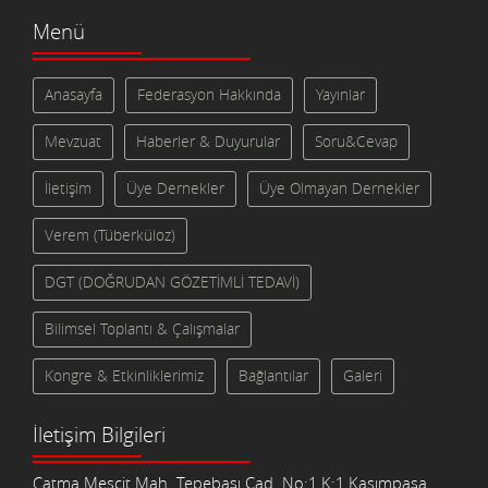
Menü
Anasayfa
Federasyon Hakkında
Yayınlar
Mevzuat
Haberler & Duyurular
Soru&Cevap
İletişim
Üye Dernekler
Üye Olmayan Dernekler
Verem (Tüberküloz)
DGT (DOĞRUDAN GÖZETİMLİ TEDAVİ)
Bilimsel Toplantı & Çalışmalar
Kongre & Etkinliklerimiz
Bağlantılar
Galeri
İletişim Bilgileri
Çatma Mescit Mah. Tepebaşı Cad. No:1 K:1 Kasımpaşa