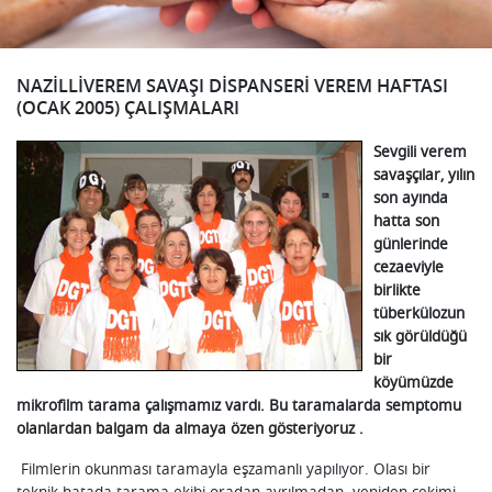
NAZİLLİVEREM SAVAŞI DİSPANSERİ VEREM HAFTASI
(OCAK 2005) ÇALIŞMALARI
Sevgili verem
savaşçılar, yılın
son ayında
hatta son
günlerinde
cezaeviyle
birlikte
tüberkülozun
sık görüldüğü
bir
köyümüzde
mikrofilm tarama çalışmamız vardı. Bu taramalarda semptomu
olanlardan balgam da almaya özen gösteriyoruz .
Filmlerin okunması taramayla eşzamanlı yapılıyor. Olası bir