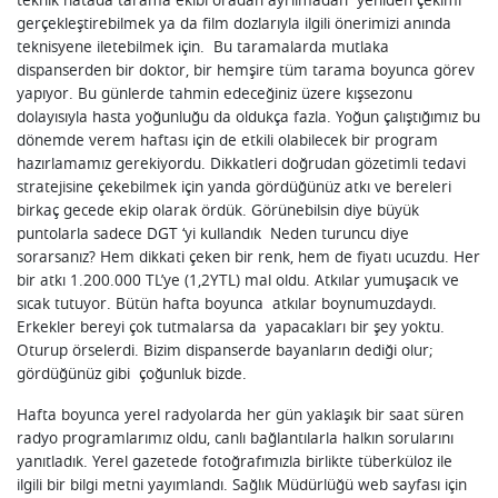
teknik hatada tarama ekibi oradan ayrılmadan yeniden çekimi
gerçekleştirebilmek ya da film dozlarıyla ilgili önerimizi anında
teknisyene iletebilmek için. Bu taramalarda mutlaka
dispanserden bir doktor, bir hemşire tüm tarama boyunca görev
yapıyor. Bu günlerde tahmin edeceğiniz üzere kışsezonu
dolayısıyla hasta yoğunluğu da oldukça fazla. Yoğun çalıştığımız bu
dönemde verem haftası için de etkili olabilecek bir program
hazırlamamız gerekiyordu. Dikkatleri doğrudan gözetimli tedavi
stratejisine çekebilmek için yanda gördüğünüz atkı ve bereleri
birkaç gecede ekip olarak ördük. Görünebilsin diye büyük
puntolarla sadece DGT ‘yi kullandık Neden turuncu diye
sorarsanız? Hem dikkati çeken bir renk, hem de fiyatı ucuzdu. Her
bir atkı 1.200.000 TL’ye (1,2YTL) mal oldu. Atkılar yumuşacık ve
sıcak tutuyor. Bütün hafta boyunca atkılar boynumuzdaydı.
Erkekler bereyi çok tutmalarsa da yapacakları bir şey yoktu.
Oturup örselerdi. Bizim dispanserde bayanların dediği olur;
gördüğünüz gibi çoğunluk bizde.
Hafta boyunca yerel radyolarda her gün yaklaşık bir saat süren
radyo programlarımız oldu, canlı bağlantılarla halkın sorularını
yanıtladık. Yerel gazetede fotoğrafımızla birlikte tüberküloz ile
ilgili bir bilgi metni yayımlandı. Sağlık Müdürlüğü web sayfası için