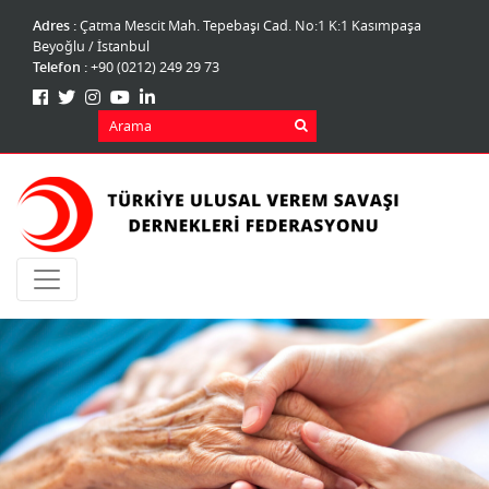
Adres :
Çatma Mescit Mah. Tepebaşı Cad. No:1 K:1 Kasımpaşa
Beyoğlu / İstanbul
Telefon :
+90 (0212) 249 29 73