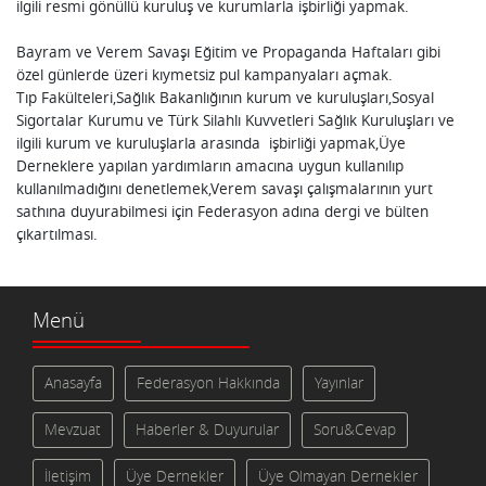
ilgili resmi gönüllü kuruluş ve kurumlarla işbirliği yapmak.
Bayram ve Verem Savaşı Eğitim ve Propaganda Haftaları gibi
özel günlerde üzeri kıymetsiz pul kampanyaları açmak.
Tıp Fakülteleri,Sağlık Bakanlığının kurum ve kuruluşları,Sosyal
Sigortalar Kurumu ve Türk Silahlı Kuvvetleri Sağlık Kuruluşları ve
ilgili kurum ve kuruluşlarla arasında işbirliği yapmak,Üye
Derneklere yapılan yardımların amacına uygun kullanılıp
kullanılmadığını denetlemek,Verem savaşı çalışmalarının yurt
sathına duyurabilmesi için Federasyon adına dergi ve bülten
çıkartılması.
Menü
Anasayfa
Federasyon Hakkında
Yayınlar
Mevzuat
Haberler & Duyurular
Soru&Cevap
İletişim
Üye Dernekler
Üye Olmayan Dernekler