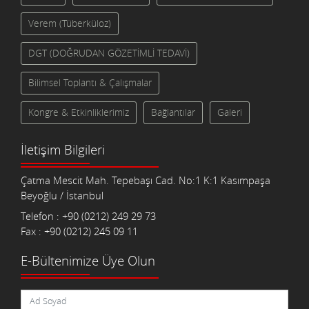
Verem (Tüberküloz)
DGT (DOĞRUDAN GÖZETİMLİ TEDAVİ)
Bilimsel Toplantı & Çalışmalar
Kongre & Etkinliklerimiz
Bağlantılar
Galeri
İletişim Bilgileri
Çatma Mescit Mah. Tepebaşı Cad. No:1 K:1 Kasımpaşa
Beyoğlu / İstanbul
Telefon : +90 (0212) 249 29 73
Fax : +90 (0212) 245 09 11
E-Bültenimize Üye Olun