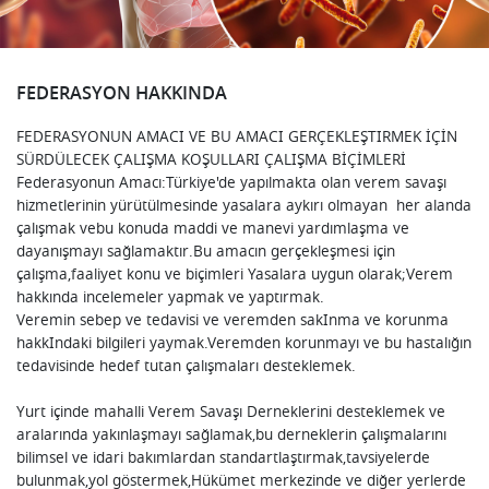
FEDERASYON HAKKINDA
FEDERASYONUN AMACI VE BU AMACI GERÇEKLEŞTIRMEK İÇİN
SÜRDÜLECEK ÇALIŞMA KOŞULLARI ÇALIŞMA BİÇİMLERİ
Federasyonun Amacı:Türkiye'de yapılmakta olan verem savaşı
hizmetlerinin yürütülmesinde yasalara aykırı olmayan her alanda
çalışmak vebu konuda maddi ve manevi yardımlaşma ve
dayanışmayı sağlamaktır.Bu amacın gerçekleşmesi için
çalışma,faaliyet konu ve biçimleri Yasalara uygun olarak;Verem
hakkında incelemeler yapmak ve yaptırmak.
Veremin sebep ve tedavisi ve veremden sakInma ve korunma
hakkIndaki bilgileri yaymak.Veremden korunmayı ve bu hastalığın
tedavisinde hedef tutan çalışmaları desteklemek.
Yurt içinde mahalli Verem Savaşı Derneklerini desteklemek ve
aralarında yakınlaşmayı sağlamak,bu derneklerin çalışmalarını
bilimsel ve idari bakımlardan standartlaştırmak,tavsiyelerde
bulunmak,yol göstermek,Hükümet merkezinde ve diğer yerlerde