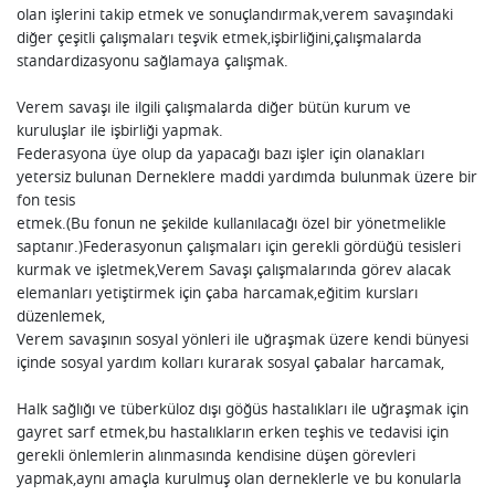
olan işlerini takip etmek ve sonuçlandırmak,verem savaşındaki
diğer çeşitli çalışmaları teşvik etmek,işbirliğini,çalışmalarda
standardizasyonu sağlamaya çalışmak.
Verem savaşı ile ilgili çalışmalarda diğer bütün kurum ve
kuruluşlar ile işbirliği yapmak.
Federasyona üye olup da yapacağı bazı işler için olanakları
yetersiz bulunan Derneklere maddi yardımda bulunmak üzere bir
fon tesis
etmek.(Bu fonun ne şekilde kullanılacağı özel bir yönetmelikle
saptanır.)Federasyonun çalışmaları için gerekli gördüğü tesisleri
kurmak ve işletmek,Verem Savaşı çalışmalarında görev alacak
elemanları yetiştirmek için çaba harcamak,eğitim kursları
düzenlemek,
Verem savaşının sosyal yönleri ile uğraşmak üzere kendi bünyesi
içinde sosyal yardım kolları kurarak sosyal çabalar harcamak,
Halk sağlığı ve tüberküloz dışı göğüs hastalıkları ile uğraşmak için
gayret sarf etmek,bu hastalıkların erken teşhis ve tedavisi için
gerekli önlemlerin alınmasında kendisine düşen görevleri
yapmak,aynı amaçla kurulmuş olan derneklerle ve bu konularla