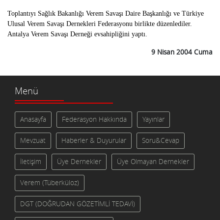
Toplantıyı Sağlık Bakanlığı Verem Savaşı Daire Başkanlığı ve Türkiye
Ulusal Verem Savaşı Dernekleri Federasyonu birlikte düzenlediler.
Antalya Verem Savaşı Derneği evsahipliğini yaptı.
9 Nisan 2004 Cuma
Menü
Anasayfa
Federasyon Hakkında
Yayınlar
Mevzuat
Haberler & Duyurular
Soru&Cevap
İletişim
Üye Dernekler
Üye Olmayan Dernekler
Verem (Tüberküloz)
DGT (DOĞRUDAN GÖZETİMLİ TEDAVİ)