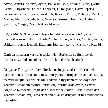
Afyon, Ankara, Antalya, Aydın, Balıkesir, Bolu, Burdur, Bursa, Çorum,
Denizli, Diyarbakır, Edirne, Eskişehir, Gümüşhane, Hatay, Isparta,
Kahramanmaraş, Kayseri, Kırklareli, Kocaeli, Konya, Kütahya, Malatya,
Manisa, Mardin, Niğde, Rize, Sakarya, Samsun, Tekirdağ, Trabzon,
Şanlıurfa, Yozgat, Zonguldak ve Aksaray idi.
Sağlık Müdürlüklerinden bulaşıcı hastalıklar şube müdürü ya da
tüberküloz sorumlularının katıldığı iller: Adana, Ankara, Antalya, Aydın,
Balıkesir, Bursa, Denizli, Erzurum, İstanbul, Konya, Manisa ve Rize idi.
Canlı tartışmaların yapıldığı toplantıda tüberküloz ile ilgili teorik
konuların yanında uygulama ile ilgili konular da ele alındı.
Dünya ve Türkiye’de tüberküloz kontrolü çalışmaları, tüberkülozlu
hastanın tanısı, bildirimi, temaslı muayenesi, koruyucu tedavi ve hastalık
tedavisi ilk günün konuları idi. Tedavinin uygulanması ve doğrudan
gözetimli tedavinin ayrıntılı tartışıldığı oturumlarda Aydın, Samsun,
Niğde ve Karadeniz Ereğli’den dispanser hekimleri illerinin doğrudan
gözetimli tedavi uygulamalarını anlattılar ve deneyimlerini katılımcılarla
paylaştılar.