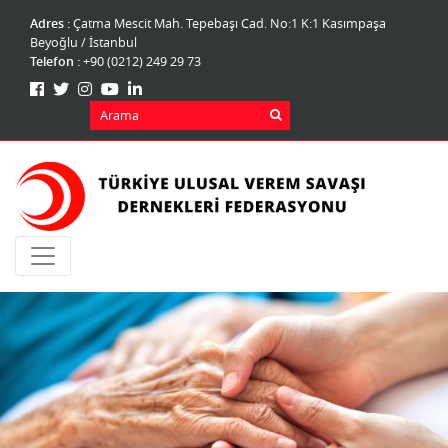
Adres :
Çatma Mescit Mah. Tepebaşı Cad. No:1 K:1 Kasımpaşa
Beyoğlu / İstanbul
Telefon :
+90 (0212) 249 29 73