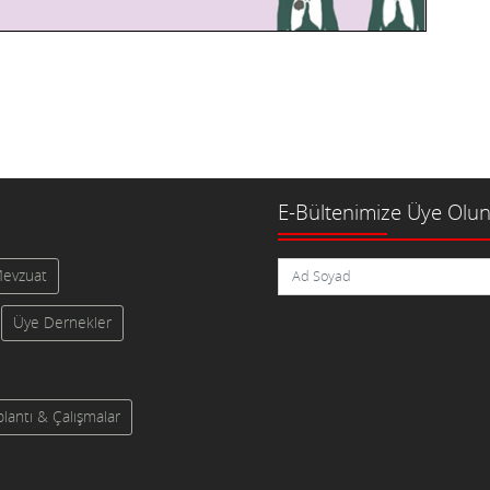
E-Bültenimize Üye Olu
evzuat
Üye Dernekler
plantı & Çalışmalar