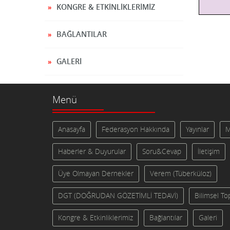
KONGRE & ETKINLIKLERIMIZ
BAĞLANTILAR
GALERI
Menü
Anasayfa
Federasyon Hakkında
Yayınlar
M
Haberler & Duyurular
Soru&Cevap
İletişim
Üye Olmayan Dernekler
Verem (Tüberküloz)
DGT (DOĞRUDAN GÖZETİMLİ TEDAVİ)
Bilimsel To
Kongre & Etkinliklerimiz
Bağlantılar
Galeri