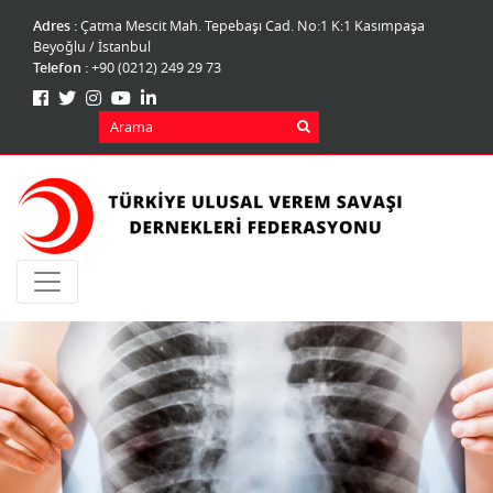
Adres :
Çatma Mescit Mah. Tepebaşı Cad. No:1 K:1 Kasımpaşa
Beyoğlu / İstanbul
Telefon :
+90 (0212) 249 29 73