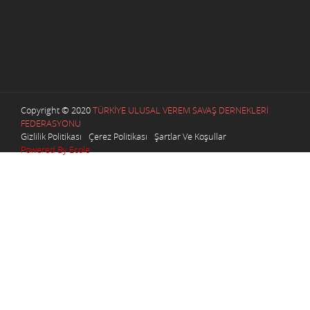
Copyright © 2020
TÜRKİYE ULUSAL VEREM SAVAŞ DERNEKLERİ
FEDERASYONU
Gizlilik Politikası
Çerez Politikası
Şartlar Ve Koşullar
Powered By Ecole