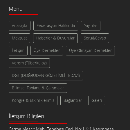
Menü
Anasayfa
Federasyon Hakkında
Yayınlar
Mevzuat
Haberler & Duyurular
Soru&Cevap
İletişim
Üye Dernekler
Üye Olmayan Dernekler
Verem (Tüberküloz)
DGT (DOĞRUDAN GÖZETİMLİ TEDAVİ)
Bilimsel Toplantı & Çalışmalar
Kongre & Etkinliklerimiz
Bağlantılar
Galeri
İletişim Bilgileri
Çatma Mescit Mah. Tepebaşı Cad. No:1 K:1 Kasımpaşa