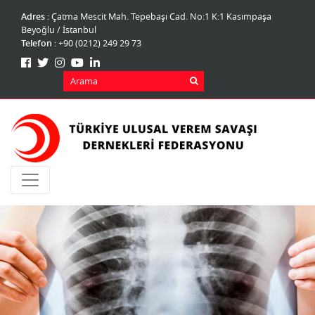
Adres :
Çatma Mescit Mah. Tepebaşı Cad. No:1 K:1 Kasımpaşa
Beyoğlu / İstanbul
Telefon :
+90 (0212) 249 29 73