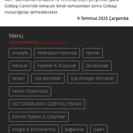
Gölbaşı Camii'nde kılınacak ikindi namazından sonra Gölbaşı
mezarlığında defnedilecektir.
9 Temmuz 2025 Çarşamba
Menü
Anasayfa
Federasyon Hakkında
Yayınlar
Mevzuat
Haberler & Duyurular
Soru&Cevap
İletişim
Üye Dernekler
Üye Olmayan Dernekler
Verem (Tüberküloz)
DGT (DOĞRUDAN GÖZETİMLİ TEDAVİ)
Bilimsel Toplantı & Çalışmalar
Kongre & Etkinliklerimiz
Bağlantılar
Galeri