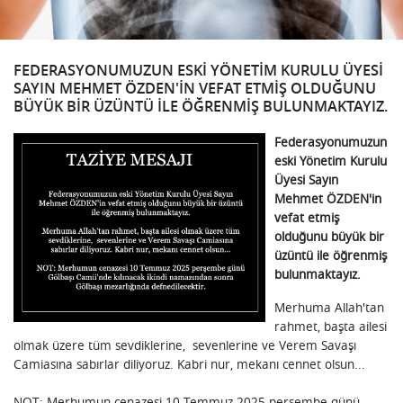
FEDERASYONUMUZUN ESKI YÖNETIM KURULU ÜYESI
SAYIN MEHMET ÖZDEN'IN VEFAT ETMIŞ OLDUĞUNU
BÜYÜK BIR ÜZÜNTÜ ILE ÖĞRENMIŞ BULUNMAKTAYIZ.
Federasyonumuzun
eski Yönetim Kurulu
Üyesi Sayın
Mehmet ÖZDEN'in
vefat etmiş
olduğunu büyük bir
üzüntü ile öğrenmiş
bulunmaktayız.
Merhuma Allah'tan
rahmet, başta ailesi
olmak üzere tüm sevdiklerine, sevenlerine ve Verem Savaşı
Camiasına sabırlar diliyoruz. Kabri nur, mekanı cennet olsun...
NOT: Merhumun cenazesi 10 Temmuz 2025 perşembe günü