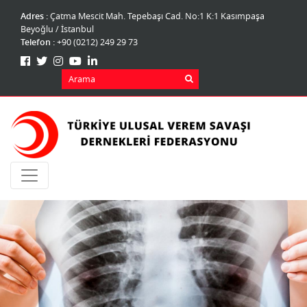
Adres :
Çatma Mescit Mah. Tepebaşı Cad. No:1 K:1 Kasımpaşa
Beyoğlu / İstanbul
Telefon :
+90 (0212) 249 29 73