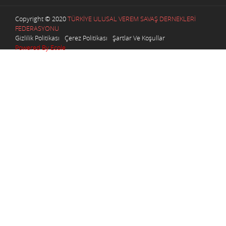
Copyright © 2020
TÜRKİYE ULUSAL VEREM SAVAŞ DERNEKLERİ
FEDERASYONU
Gizlilik Politikası
Çerez Politikası
Şartlar Ve Koşullar
Powered By Ecole