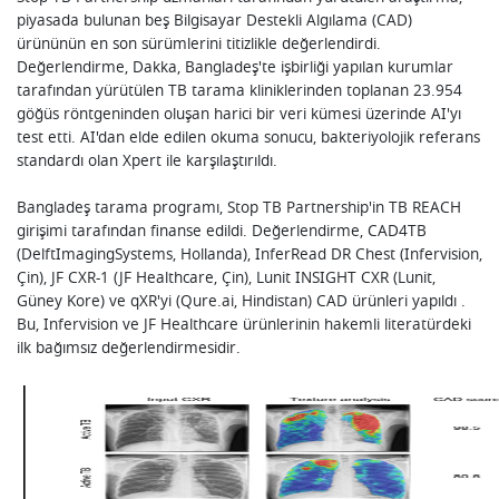
piyasada bulunan beş Bilgisayar Destekli Algılama (CAD)
ürününün en son sürümlerini titizlikle değerlendirdi.
Değerlendirme, Dakka, Bangladeş'te işbirliği yapılan kurumlar
tarafından yürütülen TB tarama kliniklerinden toplanan 23.954
göğüs röntgeninden oluşan harici bir veri kümesi üzerinde AI'yı
test etti. AI'dan elde edilen okuma sonucu, bakteriyolojik referans
standardı olan Xpert ile karşılaştırıldı.
Bangladeş tarama programı, Stop TB Partnership'in TB REACH
girişimi tarafından finanse edildi. Değerlendirme, CAD4TB
(DelftImagingSystems, Hollanda), InferRead DR Chest (Infervision,
Çin), JF CXR-1 (JF Healthcare, Çin), Lunit INSIGHT CXR (Lunit,
Güney Kore) ve qXR'yi (Qure.ai, Hindistan) CAD ürünleri yapıldı .
Bu, Infervision ve JF Healthcare ürünlerinin hakemli literatürdeki
ilk bağımsız değerlendirmesidir.