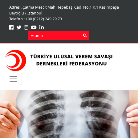
Adres :
Çatma Mescit Mah. Tepebaşı Cad. No:1 K:1 Kasımpaşa
Beyoğlu / İstanbul
Telefon :
+90 (0212) 249 29 73