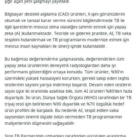
çığır açan yeni çalışmayı yayınladı
Bilgisayar destekli algılama (CAD) ürünleri, X-ışını görüntülerini
okumak ve tanısal karar verme sürecini bilgilendirmede TB ile
ilgili işaretlerin mevcut olma olasılığını tahmin etmek için yapay
zeka (AI )kullanmaktadır. Teoride ve giderek pratikte, AI, TB vaka
tespitini hızlandırmak ve TB programlarını modernize etmek için
mevcut insan kaynakları ile sinerji içinde kullanılabilir.
Bu bağımsız değerlendirme çalışmasında, değerlendirilen tüm
yapay zeka ürünlerinin deneyimli radyologlardan daha iyi
performans gösterdiğini ortaya konuldu. Tüm ürünler, %90'ın
üzerindeki yüksek hassasiyeti korurken, gerekli takip eden teşhis
testlerinin sayısını yarıya indirmeyi başardı. Devam eden testlerin
sayısı üçte iki oranında azaltılsa bile, tüm AI ürünleri %80'den fazla
duyarlıydı. İki ürün, Dünya Sağlık Örgütü (WHO) tarafından bir TB
triyaj testi için belirlenen %90 duyarlılık ve %70 özgüllük hedef
ürün profilini de karşıladı. Bu nedenle AI, tespit edilen vaka
sayısından önemli ölçüde ödün vermeden TB programlarının
maliyetlerinin düşmesini sağlayabilir.
Stop TB Partnership uzmanları tarafından yürütülen araştırma,