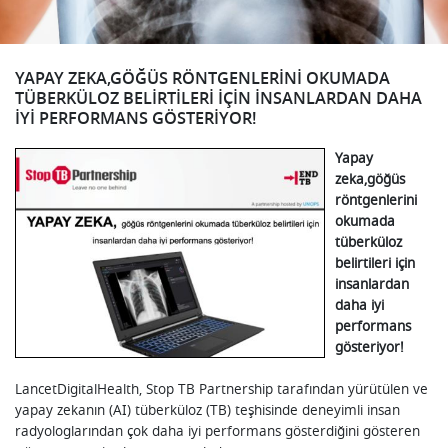
YAPAY ZEKA,GÖĞÜS RÖNTGENLERINI OKUMADA
TÜBERKÜLOZ BELIRTILERI IÇIN INSANLARDAN DAHA
IYI PERFORMANS GÖSTERIYOR!
Yapay
zeka,göğüs
röntgenlerini
okumada
tüberküloz
belirtileri için
insanlardan
daha iyi
performans
gösteriyor!
LancetDigitalHealth, Stop TB Partnership tarafından yürütülen ve
yapay zekanın (AI) tüberküloz (TB) teşhisinde deneyimli insan
radyologlarından çok daha iyi performans gösterdiğini gösteren